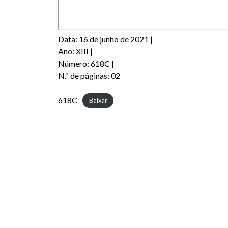
Data: 16 de junho de 2021 |
Ano: XIII |
Número: 618C |
N.º de páginas: 02
618C
Baixar