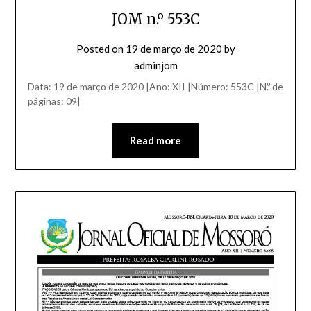
JOM n.º 553C
Posted on
19 de março de 2020
by
adminjom
Data: 19 de março de 2020 |Ano: XII |Número: 553C |N.º de
páginas: 09|
Read more