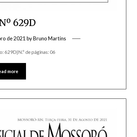
Nº 629D
bro de 2021
by
Bruno Martins
o: 629D|N.º de páginas: 06
ead more