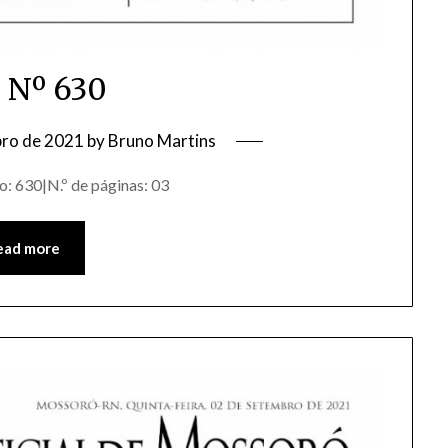
 Nº 630
bro de 2021
by
Bruno Martins
: 630|N.º de páginas: 03
ead more