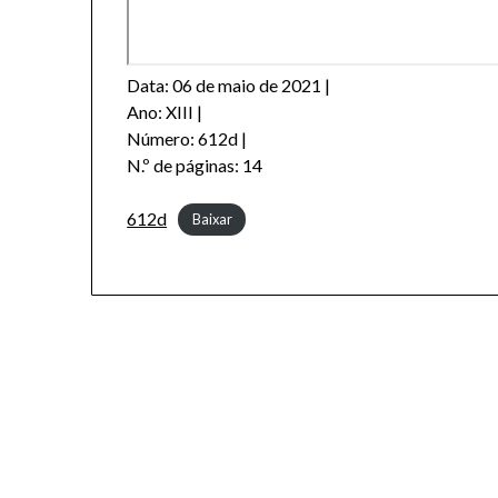
Data: 06 de maio de 2021 |
Ano: XIII |
Número: 612d |
N.º de páginas: 14
612d
Baixar