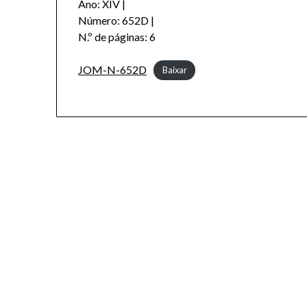
Ano: XIV |
Número: 652D |
N.º de páginas: 6
JOM-N-652D
Baixar