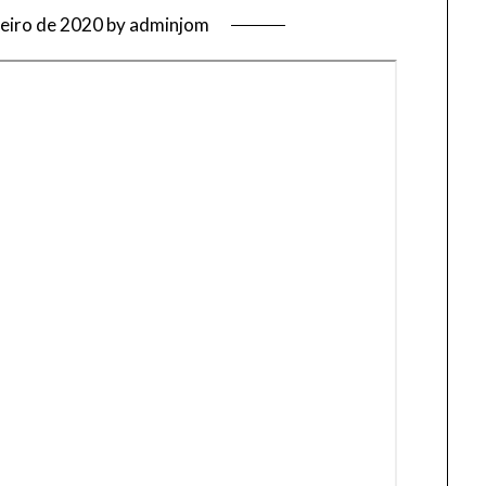
neiro de 2020
by
adminjom