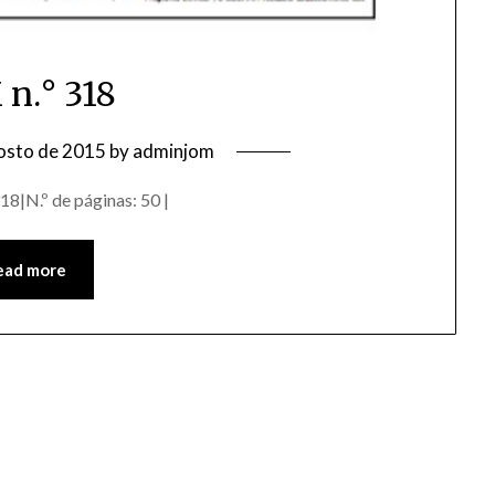
 n.° 318
osto de 2015
by
adminjom
18|N.º de páginas: 50 |
ead more